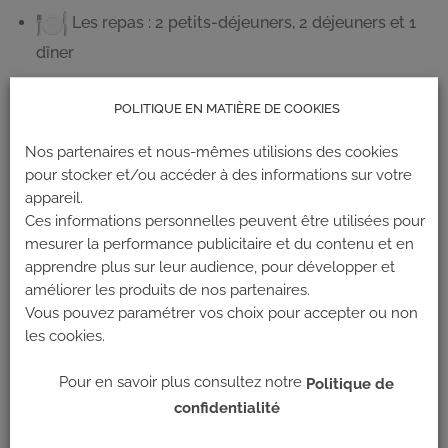
Les repas : 2 petits-déjeuners, 2 déjeuners et 1
dîner
1er déjeuner à la charge du participants (repas tiré du
POLITIQUE EN MATIÈRE DE COOKIES
sac).
Nos partenaires et nous-mêmes utilisions des cookies
Le dîner du deuxième soir se fera librement au
pour stocker et/ou accéder à des informations sur votre
restaurant, à la charge des participants — l’occasion de
appareil.
découvrir la gastronomie locale en bonne compagnie !
Ces informations personnelles peuvent être utilisées pour
mesurer la performance publicitaire et du contenu et en
apprendre plus sur leur audience, pour développer et
améliorer les produits de nos partenaires.
PRÉREQUIS
Vous pouvez paramétrer vos choix pour accepter ou non
⚠️ autonomie en moulinette obligatoire pour participer
les cookies.
à ce stage.
Pour en savoir plus consultez notre
Politique de
⚠️ Majeur uniquement.
confidentialité