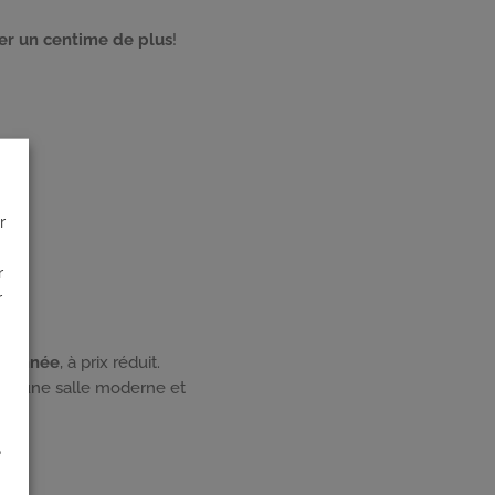
ser un centime de plus
!
r
r
r
 l’année
, à prix réduit.
ans une salle moderne et
é