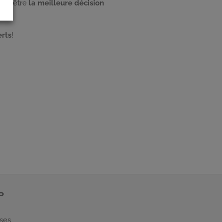
bien être
la meilleure décision
erts
!
P
 ses