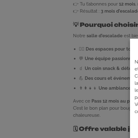
👉 Tu t’abonnes pour
12 mois
,
👉 Résultat :
3 mois d’escalad
💡 Pourquoi choisi
Notre
salle d’escalade
est bie
🧗‍♂️
Des espaces pour tous 
💬
Une équipe passionnée
N
🧃
Un coin snack & détent
e
C
💪
Des cours et événemen
l
👨‍👩‍👧‍👦
Une ambiance fam
l
p
Avec ce
Pass 12 mois au prix 
V
C’est le bon plan pour bouger
c
chaleureuse.
🗓 Offre valable 