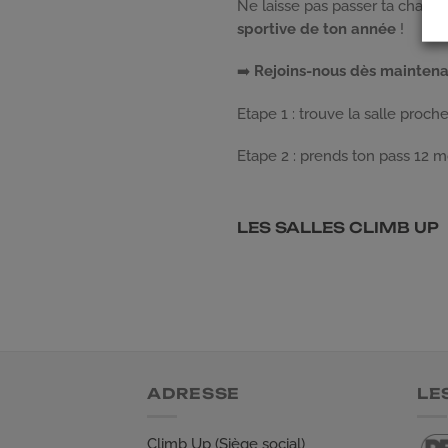
Ne laisse pas passer ta chance 
sportive de ton année
!
➡️
Rejoins-nous dès mainten
Etape 1 : trouve la salle proch
Etape 2 : prends ton pass 12 moi
LES SALLES CLIMB UP
ADRESSE
LE
Climb Up (Siège social)