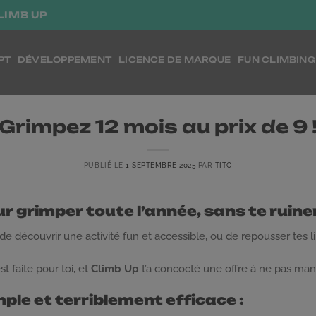
LIMB UP
PT
DÉVELOPPEMENT
LICENCE DE MARQUE
FUN CLIMBING
Grimpez 12 mois au prix de 9 
PUBLIÉ LE
1 SEPTEMBRE 2025
PAR
TITO
r grimper toute l’année, sans te ruiner
 de découvrir une activité fun et accessible, ou de repousser tes
st faite pour toi, et
Climb Up
t’a concocté une offre à ne pas man
mple et terriblement efficace :