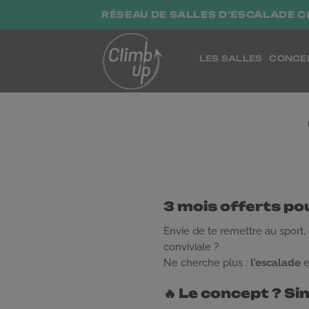
Passer
RÉSEAU DE SALLES D'ESCALADE C
au
contenu
LES SALLES
CONCE
3 mois offerts pou
Envie de te remettre au sport,
conviviale ?
Ne cherche plus :
l’escalade
e
🔥 Le concept ? Si