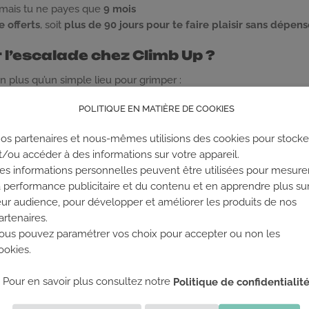
 mais tu ne payes que
9 mois
e offerts
, soit
plus de 90 jours pour te faire plaisir sans dépen
r l’escalade chez Climb Up ?
n plus qu’un simple lieu pour grimper :
POLITIQUE EN MATIÈRE DE COOKIES
les niveaux
à ton écoute, que tu sois débutant ou grimpeur confirmé
os partenaires et nous-mêmes utilisions des cookies pour stocke
e
, pour te poser entre deux séances
t/ou accéder à des informations sur votre appareil.
es informations personnelles peuvent être utilisées pour mesure
ts
toute l’année pour progresser et t’amuser
a performance publicitaire et du contenu et en apprendre plus su
iliale et motivante
, ouverte à tous les âges
eur audience, pour développer et améliorer les produits de nos
artenaires.
de 9
, tu profites de l’accès
illimité
à toutes les installations,
toute
ous pouvez paramétrer vos choix pour accepter ou non les
, te dépasser, et rejoindre une vraie communauté de grimpeurs d
ookies.
Pour en savoir plus consultez notre
Politique de confidentialit
jusqu’au 30 septembre 2025