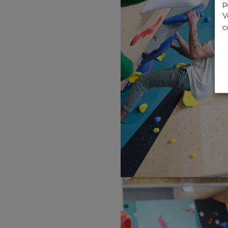
p
V
c