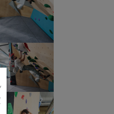
r
r
r