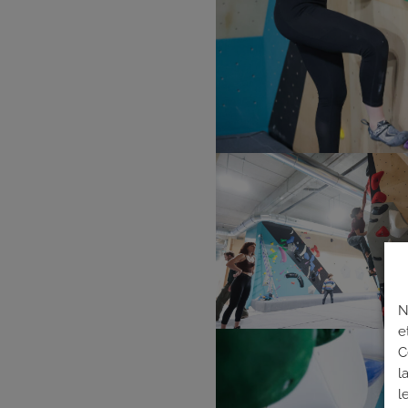
N
e
C
l
l