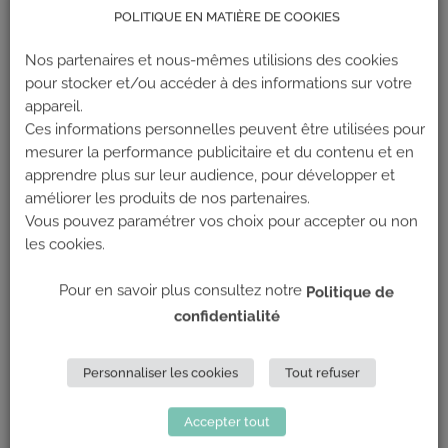
l’escalade sans prérequis techniques.
POLITIQUE EN MATIÈRE DE COOKIES
Nos partenaires et nous-mêmes utilisions des cookies
pour stocker et/ou accéder à des informations sur votre
appareil.
Ces informations personnelles peuvent être utilisées pour
mesurer la performance publicitaire et du contenu et en
apprendre plus sur leur audience, pour développer et
améliorer les produits de nos partenaires.
Vous pouvez paramétrer vos choix pour accepter ou non
les cookies.
Pour en savoir plus consultez notre
Politique de
confidentialité
Cours en famille : partagez un
Personnaliser les cookies
Tout refuser
moment unique
Egalement, Climb Up propose des
cours d’escalade en
Accepter tout
famille
, où les parents apprennent à assurer leurs